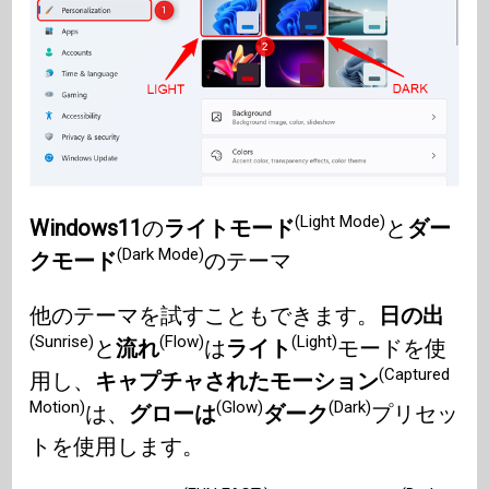
(Light Mode)
Windows11
の
ライトモード
と
ダー
(Dark Mode)
クモード
のテーマ
他のテーマを試すこともできます。
日の出
(Sunrise)
(Flow)
(Light)
と
流れ
は
ライト
モードを使
(Captured
用し、
キャプチャされたモーション
Motion)
(Glow)
(Dark)
は、
グローは
ダーク
プリセッ
トを使用します。