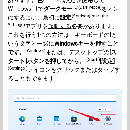
あります。
色
の設定を使用して
(Dark Mode)
Windows11で
ダークモード
をオン
(Settings)
(start the
にするには、最初に
設定
Settings)
アプリを
起動する
必要があります。
これを行う1つの方法は、キーボードの
I
と
いう文字と一緒に
Windowsキーを押すこと
(Windows)
です。
または、デスクトップの
[ス
(Start )
タート]ボタンを押してから、
[設定]
(Settings )
アイコンをクリックまたはタップす
ることもできます。