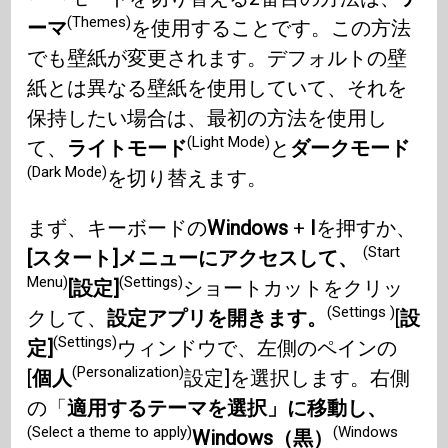
(Themes)
ーマ
を使用することです。この方法
でも壁紙が変更されます。デフォルトの壁
紙とは異なる壁紙を使用していて、それを
保持したい場合は、最初の方法を使用し
(Light Mode)
て、
ライトモード
と
ダークモード
(Dark Mode)
を切り替えます。
まず、キーボードの
Windows
+
I
を押すか、
(Start
[スタート]メニューにアクセスして、
Menu)
(Settings)
[設定]
ショートカットをクリッ
(Settings )
クして、
設定アプリを開きます。
[
設
(Settings)
定]
ウィンドウで、左側のペインの
(Personalization)
[
個人
設定]を選択します。右側
の「
適用するテーマを選択」に移動し、
(Select a theme to apply)
(Windows
Windows（黒）