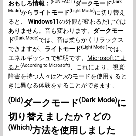
(FUN FACT:)
(Dark
おもしろ情報：
ダークモード
Mode)
(Light Mode)
から
ライトモード
に切り替え
ると、
Windows11
の外観が変わるだけでは
ありません。音も変わります。
ダークモー
(Dark Mode)
ド
では、音は柔らかくリラックス
(Light Mode )
できますが、
ライトモード
では、
エネルギッシュで鮮明です。
Microsoftによ
(According to Microsoft)
ると
、これにより、視覚
障害を持つ人々は2つのモードを使用すると
きに異なる体験をすることができます。
(Did)
(Dark Mode)
ダークモード
に
切り替えました
か
？
どの
(Which)
方法を使用しました