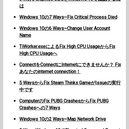
は
Windows 10の7 Ways~Fix Critical Process Died
Windows 10の6 Ways~Change User Account
Name
TiWorker.exeによるFix High CPU UsageからFix
High CPU Usageへ
ConnectをConnectにInternetにできませんか？ Fix
あなたのinternet connection！
5 WaysからFix Steam Thinks GameがIssueの実行
中です
ComputerのFix PUBG CrashesからFix PUBG
Crashesへの7 Ways
Windows 10の2 Ways~Map Network Drive