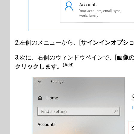
2.左側のメニューから、[
サインインオプショ
3.次に、右側のウィンドウペインで、[
画像
(Add)
クリックします。