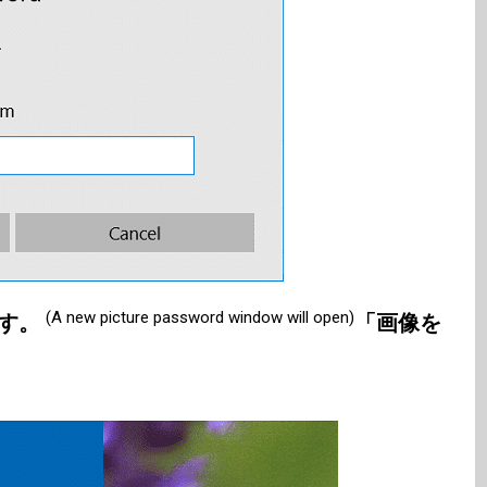
(A new picture password window will open)
ます。
「画像を