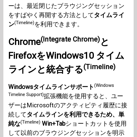
ーは、最近閉じたブラウジングセッション
をすばやく再開する方法として
タイムライ
(Timeline)
ン
を利用できます。
(Integrate Chrome)
Chrome
と
Firefox
を
Windows10
タイム
(Timeline)
ラインと統合する
(Windows
Windowsタイムラインサポート
Timeline Support)
拡張機能を使用すると、ユー
ザーはMicrosoftのアクティビティ履歴に接
続して
タイムラインを利用できるため、単
(Timeline)
純な
Win+Tab
ショートカットを使用
して以前のブラウジングセッションを明示