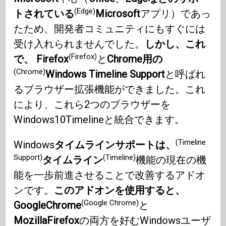
(Edge)
トされている
Microsoft
アプリ）であっ
たため、開発者コミュニティにもすぐには
受け入れられませんでした。
しかし、これ
(Firefox)
で、 Firefox
と
Chrome用の
(Chrome)
Windows Timeline Support
と呼ばれ
るブラウザー拡張機能ができました。これ
により、これら2つのブラウザーを
Windows10Timelineと統合できます。
(Timeline
Windows
タイムラインサポートは、
Support)
(Timeline)
タイムライン
機能の現在の機
能を一歩前進させることで改善するアドオ
ンです。
このアドオンを使用すると、
(Google Chrome)
GoogleChrome
と
MozillaFirefox
の両方を好むWindowsユーザ