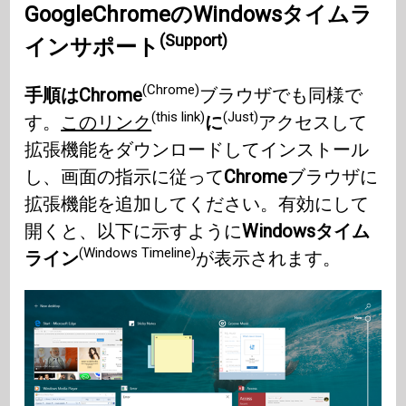
GoogleChrome
のWindowsタイムラ
(Support)
イン
サポート
(Chrome)
手順はChrome
ブラウザでも同様で
(this link)
(Just)
す。
このリンク
に
アクセスして
拡張機能をダウンロードしてインストール
し、画面の指示に従って
Chrome
ブラウザに
拡張機能を追加してください。有効にして
開くと、以下に示すように
Windowsタイム
(Windows Timeline)
ライン
が表示されます。