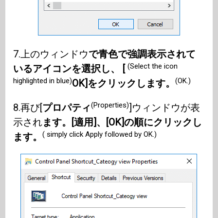
7.上のウィンドウ
で青色で強調表示されて
(Select the icon
いるアイコンを選択し、 [
highlighted in blue)
(OK.)
OK]をクリックします。
(Properties)
8.再び[
プロパティ
]ウィンドウが表
示され
ます。[適用]、[OK]の順にクリックし
( simply click Apply followed by OK.)
ます。