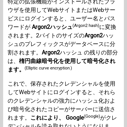
特定の拡張機能がインストールされたブラ
ウザを使用してWebサイトまたはWebサー
ビスにログインすると、ユーザー名とパス
(Argon2 hash)
ワードが
Argon2ハッシュ
に変換
されます。2バイトのサイズの
Argon2
ハッ
シュのプレフィックスがデータベースに分
割されます。
Argon2
ハッシュ の残りの部分
は、
楕円曲線暗号化を使用して暗号化され
(Elliptic curve encryption.)
ます。
これで、保存されたクレデンシャルを使用
してWebサイトにログインすると、それら
のクレデンシャルの強力にハッシュ化およ
び暗号化されたコピーがサーバーに送信さ
(Google)
れます。
これにより、 Google
がクレ
デンシャルを読み取れないようになりま