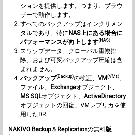
ションを提供します。つまり、ブラウ
ザーで動作します。
すべてのバックアップはインクリメン
タルであり、特に
NAS上にある場合に
(NAS)
パフォーマンスが向上します
スワップデータ、グローバル重複排
除、および可変バックアップ圧縮は含
まれません。
(Backup)
(VMs)
バックアップ
の検証、
VM
、
ファイル、
Exchange
オブジェクト、
MS SQL
オブジェクト、
ActiveDirectory
オブジェクトの回復。VMレプリカを使
用したDR
NAKIVO Backup
＆
Replication
の無料
版