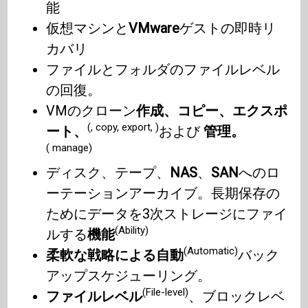
能
仮想マシンと
VMware
ゲストの即時リ
カバリ
ファイルとフォルダのファイルレベル
の回復。
VMのクローン
作成、コピー、エクスポ
(, copy, export, )
ート、
および
管理。
( manage)
ディスク、テープ、
NAS
、
SAN
へのロ
ーテーションアーカイブ。長期保存の
ためにデータを3次ストレージにファイ
(Ability)
ルする
機能
(Automatic)
柔軟な戦略による自動
バック
アップスケジューリング。
(File-level)
ファイルレベル
、ブロックレベ