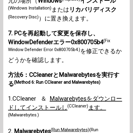
元の場所（
Windows
インストール
(Windows Installation)
または
リカバリディスク
(Recovery Disc)
）に置き換えます。
7. PCを再起動して変更を保存し、
(Fix
WindowDefenderエラー0x800705b4
Window Defender Error 0x800705b4.)
を修正できるか
どうかを確認します。
方法6：CCleanerとMalwarebytesを実行す
(Method 6: Run CCleaner and Malwarebytes)
る
1.CCleaner ＆
Malwarebytesをダウンロー
(CCleaner)
ドしてインストールし
ます。
(Malwarebytes.)
(Run Malwarebytes)
(Run
2.
Malwarebytes