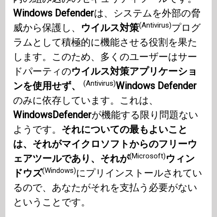
Windows Defender
は、システムを外部の脅
(Antivirus)
威から保護し、
ウイルス対策
プログ
ラムとして積極的に機能させる役割を果た
します。このため、多くのユーザーはサー
ドパーティの
ウイルス対策アプリケーショ
(Antivirus)
ンを使用せず、
Windows Defender
のみに依存しています。これは、
WindowsDefender
が機能する限り問題ない
ようです。
それについての最もよいこと
は、それがマイクロソフトからのフリーウ
(Microsoft)
ェアツールであり、それが
ウィン
(Windows)
ドウズ
にプリインストールされてい
るので、あなたがそれを支払う必要がない
ということです。