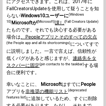
にアクセスできます。これは、2017年に
FallCreatorsUpdateを使用して疑うことを知
(Windows
らない
Windows10ユーザーに
10)
(Microsoft)
(Fall Creators Update)
Microsoftが
課し
たものです。それでも決心する必要がある
場合は
、Peopleアプリとそのすべての欠点
(the People app and all its shortcomings)
についてすで
に説明しました。一言で言えば、信頼性が
低くバグがあると感じますが、
連絡先をタ
(pin contacts to the taskbar)
スクバーに固定
する場
合に便利です。
幸いなことに、
Microsoft
はすでに
People
(deprecated
アプリを
非推奨の機能リスト
features list)
に追加しているため、すぐに削除
する必要があります。ただし、それまで