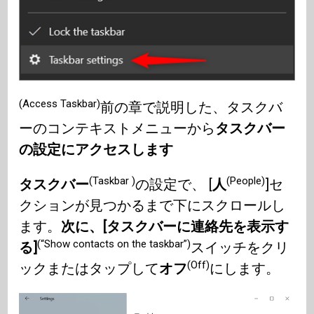
(Access Taskbar)
前の章で説明した、タスクバ
ーのコンテキストメニューから
タスクバー
の設定にアクセスします
(Taskbar )
(People)
タスクバー
の設定で、 [
人
]セ
クションが見つかるまで下にスクロールし
ます。
次に、[タスクバーに連絡先を表示す
(“Show contacts on the taskbar”)
る]
スイッチをクリ
(Off)
ックまたはタップして
オフ
にします。