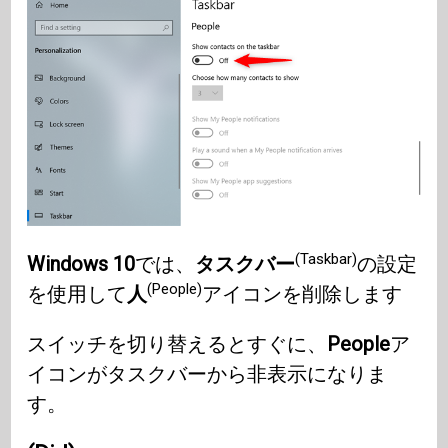
(Taskbar)
Windows 10
では、
タスクバー
の設定
(People)
を使用して
人
アイコンを削除します
スイッチを切り替えるとすぐに、
People
ア
イコンがタスクバーから非表示になりま
す。