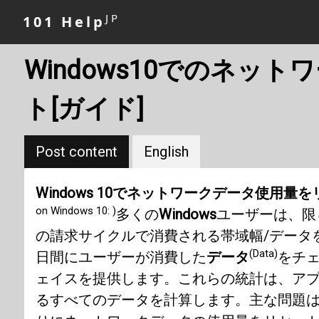
JP
101 Help
Windows10でのネッ
ト[ガイド]
Post content
English
Windows 10でネットワークデータ使用
on Windows 10: )
多くの
Windows
ユーザーは、限
の請求サイクルで消費される帯域幅/データ
(Data)
日間にユーザーが消費した
データ
をチ
ェイスを提供します。これらの統計は、ア
るすべてのデータを計算します。主な問題