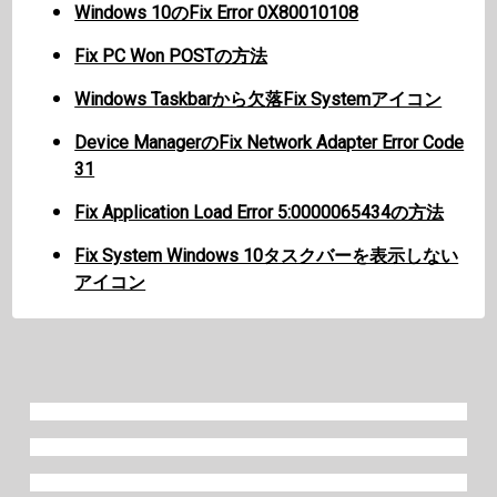
Windows 10のFix Error 0X80010108
Fix PC Won POSTの方法
Windows Taskbarから欠落Fix Systemアイコン
Device ManagerのFix Network Adapter Error Code
31
Fix Application Load Error 5:0000065434の方法
Fix System Windows 10タスクバーを表示しない
アイコン