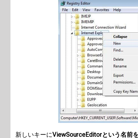
新しいキーに
ViewSourceEditorという