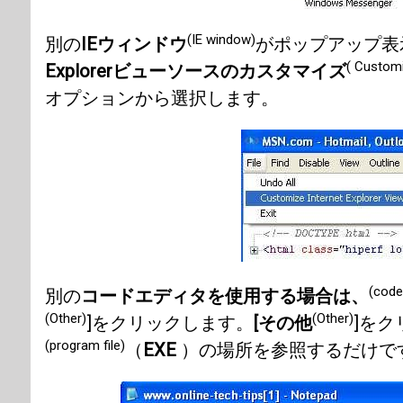
(IE window)
別の
IEウィンドウ
がポップアップ表
( Customi
Explorerビューソースのカスタマイズ
オプションから選択します。
(code
別の
コードエディタを使用する場合は、
(Other)
(Other)
]をクリックします。
[その他
]を
(program file)
（
EXE
）の場所を参照するだけで