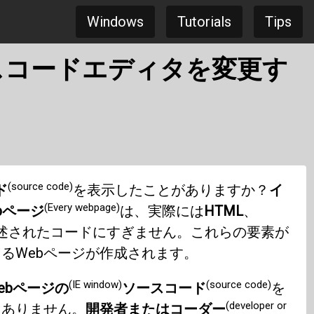
Windows
Tutorials
Tips
ースコードエディタを変更す
(source code)
ド
を表示したことがありますか？
イ
(Every webpage)
bページ
は、実際には
HTML
、
述されたコードにすぎません。これらの要素が
るWebページが作成されます。
(IE window)
(source code)
ebページの
ソースコード
を
(developer or
題ありません。
開発者またはコーダー