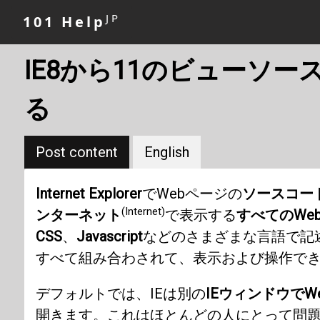
JP
101 Help
IE8から11のビューソ
る
Post content
English
Internet Explorer
でWebページの
ソースコー
(Internet)
ンターネット
で表示する
すべてのWe
CSS
、
Javascript
などのさまざまな言語で記
すべて組み合わされて、表示および操作でき
デフォルトでは、IEは別の
IEウィンドウでW
開きます。これはほとんどの人にとって問