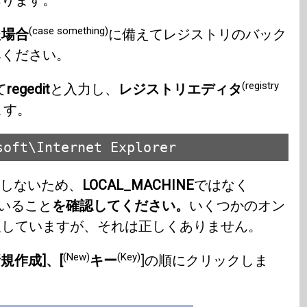
あります。
(case something)
た場合
に備えてレジストリのバック
みください。
(registry
て
regedit
と入力し、
レジストリエディタ
ます。
soft\Internet Explorer
しないため、
LOCAL_MACHINE
ではなく
いること
を確認してください。
いくつかのオン
及していますが、それは正しくありません。
(New)
(Key)
規作成]、[
キー
]の順にクリックしま