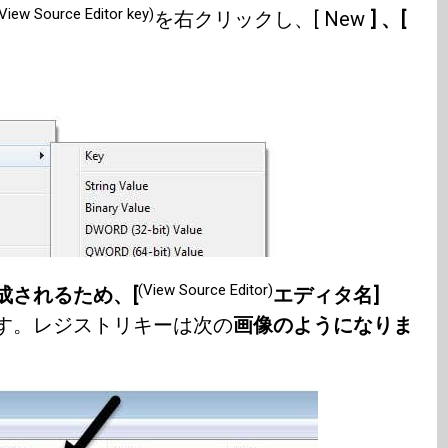
View Source Editor key)
を右クリックし、[ New
] 、[
(View Source Editor)
成されるため、[
エディタ名]
す。レジストリキーは次の
画像のようになりま