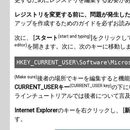
更するためにレジストリを編集する必要が
レジストリを変更する前に、問題が発生し
アップを作成するためのガイドを必ずお読
(start and typing)
次に、 [
スタート
]をクリックし
editor)
を開きます。次に、次のキーに移動し
HKEY_CURRENT_USER\Software\Micro
(Make sure)
後者の場所でキーを編集すると機能
(CURRENT_USER key)
CURRENT_USERキー
の下に
ラインチュートリアルでは後者について言
Internet Explorer
のキーを右クリックし、 [
新
す。