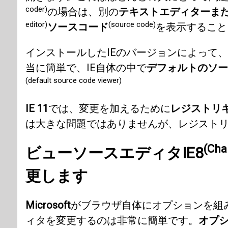
coder)
の場合は、別の
テキストエディターま
editor)
(source code)
ソースコード
を表示すること
インストールしたIEのバージョンによって
当に簡単で、IE自体の中で
デフォルトのソー
(default source code viewer)
IE 11
では、変更を加えるために
レジストリ
は大きな問題ではありませんが、レジスト
(Cha
ビューソースエディタIE8
更します
Microsoft
がブラウザ自体にオプションを組
ィタを変更するのは非常に簡単です。
オプ