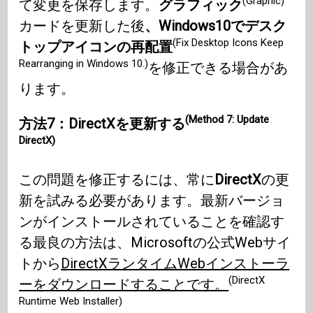
(Graphic)
て変更を保存します。
グラフィック
カードを更新した後
、Windows10でデスク
(Fix Desktop Icons Keep
トップアイコンの再配置
Rearranging in Windows 10.)
を修正できる場合があ
ります。
(Method 7: Update
方法7：DirectXを更新する
DirectX)
この問題を修正するには、常に
DirectX
の更
新を試みる必要があります。最新バージョ
ンがインストールされていることを確認す
る最良の方法は、Microsoftの公式Webサイ
トから
DirectXランタイムWebインストーラ
(DirectX
ーをダウンロードすることです。
Runtime Web Installer)