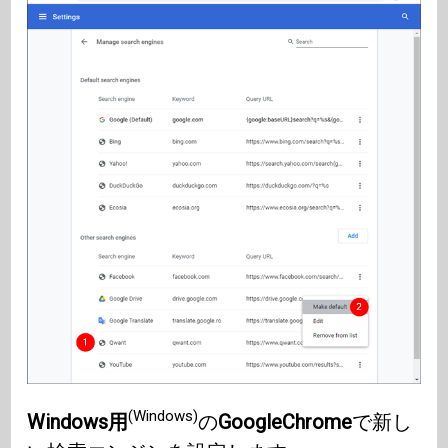
(Windows)
Windows用
の
GoogleChrome
で新し