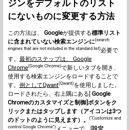
ジンをデフォルトのリスト
にないものに変更する方法
この方法は、
Google
が提供する
標準リスト
(search
に含まれていない検索エンジンに
engines that are not included in the standard list)
必要で
す。
最初のステップは、 Google
(Google Chrome)
Chrome
で新しいタブを開き、
使用する検索エンジンをロードすることで
(Qwant)
す。
例としてQwant
を使用しました。
ロードされたら、右上隅にある[
Google
Chromeのカスタマイズと制御]ボタンをク
リックまたはタップします（アイコンは3つ
(“Customize and
のドットのように見えます）。
control Google Chrome”)
メニューで、[
設定