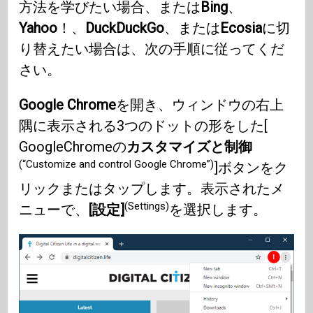
方法を学びたい場合、または
Bing
、
Yahoo
！、
DuckDuckGo
、または
Ecosia
に切
り替えたい場合は、次の手順に従ってくだ
さい。
Google Chrome
を開き、ウィンドウの右上
隅に表示される3つのドットの形をした[
GoogleChromeの
カスタマイズと制御
(“Customize and control Google Chrome”)
]ボタンをク
リックまたはタップします。表示されたメ
(Settings)
ニューで、
[設定]
を選択します。