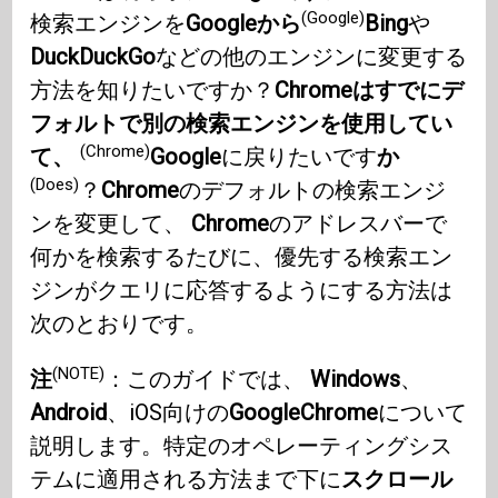
(Google)
検索エンジンを
Googleから
Bing
や
DuckDuckGo
などの他のエンジンに変更する
方法を知りたいですか？
Chromeはすでにデ
フォルトで別の検索エンジンを使用してい
(Chrome)
て、
Google
に戻りたいです
か
(Does)
？
Chrome
のデフォルトの検索エンジ
ンを変更して、
Chrome
のアドレスバーで
何かを検索するたびに、優先する検索エン
ジンがクエリに応答するようにする方法は
次のとおりです。
(NOTE)
注
：このガイドでは、
Windows
、
Android
、iOS向けの
GoogleChrome
について
説明します。特定のオペレーティングシス
テムに適用される方法まで下に
スクロール