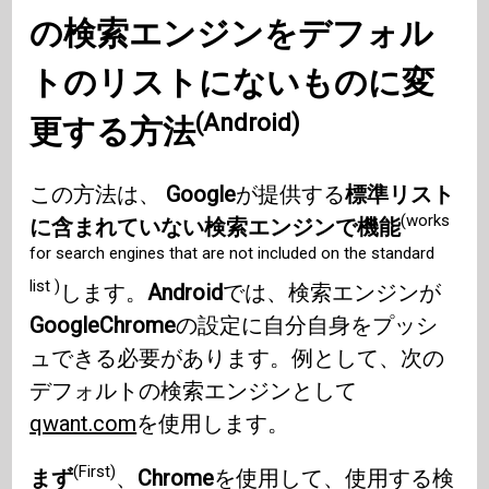
の検索エンジンをデフォル
トのリストにないもの
に変
(Android)
更する方法
この方法は、
Google
が提供する
標準リスト
(works
に含まれていない検索エンジンで機能
for search engines that are not included on the standard
list )
します。
Android
では、検索エンジンが
GoogleChrome
の設定に自分自身をプッシ
ュできる必要があります。例として、次の
デフォルトの検索エンジンとして
qwant.com
を使用します。
(First)
まず
、
Chrome
を使用して、使用する検