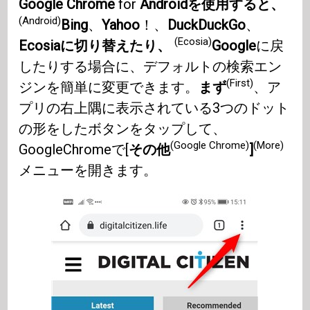
Google Chrome
for
Androidを使用すると、
(Android)
Bing
、
Yahoo
！、
DuckDuckGo
、
(Ecosia)
Ecosiaに切り替えたり、
Google
に戻
したりする場合に、デフォルトの検索エン
(First)
ジンを簡単に変更できます。
まず
、ア
プリの右上隅に表示されている3つのドット
の形をしたボタンをタップして、
(Google Chrome)
(More)
GoogleChromeで[
その他
]
メニューを開きます。